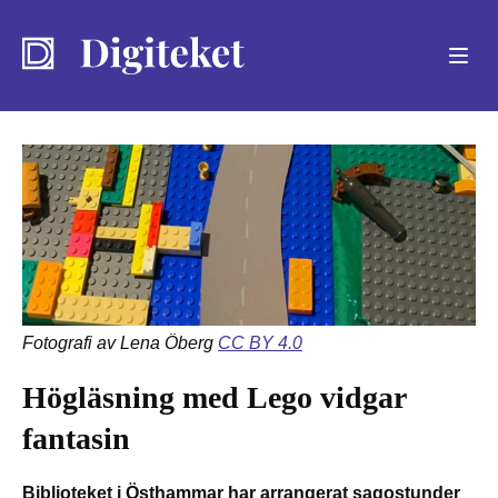
Sök
Fotografi av Lena Öberg
CC BY 4.0
Högläsning med Lego vidgar
fantasin
Biblioteket i Östhammar har arrangerat sagostunder