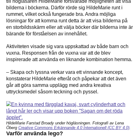
till högläsaren HildeMarie försvårade möjligheten att visa
bilderna i böckerna. Därför rörde sig HildeMarie runt i
rummet, vilket också fungerade bra. Andra möjliga
lösningar för att komma runt detta är att visa bilderna på
en storbildsskärm eller att välja böcker där bilderna inte är
bärande för förståelsen av innehållet.
Aktiviteten visade sig vara uppskattad av både barn och
vuxna. Responsen från de vuxna var att de blev
inspirerade att använda en liknande kombination hemma.
– Skapa och lyssna verkar vara ett vinnande koncept,
konstaterar HildeMarie efteråt och påpekar att det även
går att göra samma upplägg med andra kreativa
uttrycksmedel såsom teckning och pyssel.
HildeMarie Farstad Broady under högläsningen.
Fotografi av Lena
Öberg
Creative Commons Erkännande 4.0 Internationell (CC BY 4.0)
.
Varför använda lego?