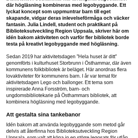
där högläsning kombineras med legobyggande. Ett
lyckat koncept som uppmuntrar barn till eget
skapande, vidgar deras inlevelseförmåga och väcker
fantasin. Julia Lindell, student och praktikant på
Biblioteksutveckling Region Uppsala, skriver här om
idén bakom aktiviteten och varför fler bibliotek borde
testa på kreativt legobyggande med högläsning.
Sedan 2019 har aktivitetsdagen ”Hela huset är ditt”
genomförts i kulturhuset Storbrunn i Östhammar, där även
kommunens folkbibliotek är beläget. Här anordnas flera
lovaktiviteter för kommunens barn. I år var temat för
aktivitetsdagen Lego och ballonger. Ett tema som
inspirerade Anna Forsström, barn- och
ungdomsbibliotekarie på Östhammars bibliotek, att
kombinera högläsning med legobyggande.
Att gestalta sina tankebanor
Idén bakom att använda legobyggande som metod går
delvis att återfinna hos Biblioteksutveckling Region
Uppsala, som valt att köpa in en större legosats för utlån