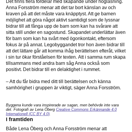
Det finns flera fördelar med skapande under högläsning.
Anna Forsström menar att det tar bort känslan av och
kraven på att det måste vara knäpptyst. Att ge barnen
möjlighet att göra något aktivt samtidigt som de lyssnar
bidrar till att fånga upp de barn som kan ha svårare att
sitta still under en sagostund. Skapandet underlättar även
för barn som kan ha svårt med ögonkontakt, eftersom
fokus är på annat. Legobyggandet tror hon även bidrar till
att det lättare går att komma ihåg berättelsen efteråt, vilket
i sin tur ökar förståelsen för texten. Att i samma rum skapa
tillsammans med andra barn såg Anna också som
positivt. Det bidrar till en delaktighet i rummet.
– Att du får bidra med ditt till berättelsen och känna
samhörighet i gruppen är viktigt, säger Anna Forsström.
B
yggena kunde vara inspirerade av sagan, men behövde inte vara
det.
Fotografi av Lena Öberg
Creative Commons Erkännande 4.0
Internationell (CC BY 4.0)
.
I framtiden
Både Lena Öberg och Anna Forsström menar att