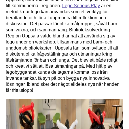
till kommunerna i regionen.
Lego Serious Play
är en
metodik där lego kan användas som ett verktyg för
berättande och för att uppmuntra till reflektion och
diskussion. Det passar för olika målgrupper, såväl barn
som vuxna, och sammanhang. Biblioteksutveckling
Region Uppsala valde bland annat att använda sig av
lego under en workshop, tillsammans med barn- och
ungdomsbibliotekarier i Uppsala län, som syftade till att
diskutera olika frågeställningar och utmaningar kring
läsfrämjande för barn och unga. Det blev ett både roligt
och kreativt sätt att lösa utmaningar på. Med hjälp av
legobyggandet kunde deltagarna komma loss från
invanda tankar, få syn på och bygga nya innovativa
lösningar. Ibland sker det något alldeles nytt när handen
får fritt utlopp!