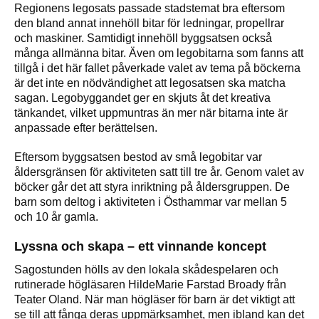
Regionens legosats passade stadstemat bra eftersom
den bland annat innehöll bitar för ledningar, propellrar
och maskiner. Samtidigt innehöll byggsatsen också
många allmänna bitar. Även om legobitarna som fanns att
tillgå i det här fallet påverkade valet av tema på böckerna
är det inte en nödvändighet att legosatsen ska matcha
sagan. Legobyggandet ger en skjuts åt det kreativa
tänkandet, vilket uppmuntras än mer när bitarna inte är
anpassade efter berättelsen.
Eftersom byggsatsen bestod av små legobitar var
åldersgränsen för aktiviteten satt till tre år. Genom valet av
böcker går det att styra inriktning på åldersgruppen. De
barn som deltog i aktiviteten i Östhammar var mellan 5
och 10 år gamla.
Lyssna och skapa – ett vinnande koncept
Sagostunden hölls av den lokala skådespelaren och
rutinerade högläsaren HildeMarie Farstad Broady från
Teater Oland. När man högläser för barn är det viktigt att
se till att fånga deras uppmärksamhet, men ibland kan det