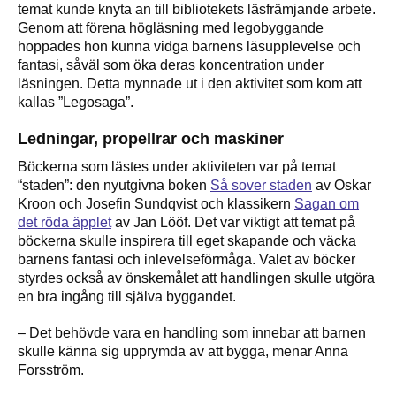
temat kunde knyta an till bibliotekets läsfrämjande arbete.
Genom att förena högläsning med legobyggande
hoppades hon kunna vidga barnens läsupplevelse och
fantasi, såväl som öka deras koncentration under
läsningen. Detta mynnade ut i den aktivitet som kom att
kallas ”Legosaga”.
Ledningar, propellrar och maskiner
Böckerna som lästes under aktiviteten var på temat
“staden”: den nyutgivna boken
Så sover staden
av Oskar
Kroon och Josefin Sundqvist och klassikern
Sagan om
det röda äpplet
av Jan Lööf. Det var viktigt att temat på
böckerna skulle inspirera till eget skapande och väcka
barnens fantasi och inlevelseförmåga. Valet av böcker
styrdes också av önskemålet att handlingen skulle utgöra
en bra ingång till själva byggandet.
– Det behövde vara en handling som innebar att barnen
skulle känna sig upprymda av att bygga, menar Anna
Forsström.