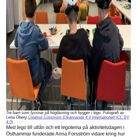
Tre barn som lyssnar på högläsning och bygger i lego.
Fotografi av
Lena Öberg
Creative Commons Erkännande 4.0 Internationell (CC BY
4.0)
.
Med lego till utlån och ett legotema på aktivitetsdagen i
Östhammar funderade Anna Forsström vidare kring hur