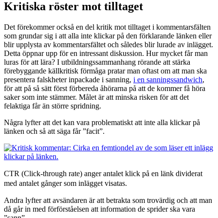
Kritiska röster mot tilltaget
Det förekommer också en del kritik mot tilltaget i kommentarsfälten
som grundar sig i att alla inte klickar på den förklarande länken eller
blir upplysta av kommentarsfältet och således blir lurade av inlägget.
Detta öppnar upp för en intressant diskussion. Hur mycket får man
luras för att lära? I utbildningssammanhang rörande att stärka
förebyggande källkritisk förmåga pratar man oftast om att man ska
presentera falskheter inpackade i sanning,
i en sanningssandwich
,
för att på så sätt först förbereda åhörarna på att de kommer få höra
saker som inte stämmer. Målet är att minska risken för att det
felaktiga får än större spridning.
Några lyfter att det kan vara problematiskt att inte alla klickar på
länken och så att säga får ”facit”.
CTR (Click-through rate) anger antalet klick på en länk dividerat
med antalet gånger som inlägget visatas.
Andra lyfter att avsändaren är att betrakta som trovärdig och att man
då går in med förförståelsen att information de sprider ska vara
”sann”.