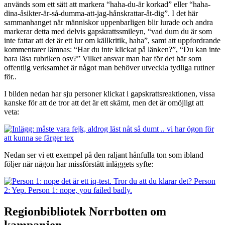
används som ett sätt att markera “haha-du-är korkad” eller “haha-
dina-åsikter-är-så-dumma-att-jag-hånskrattar-åt-dig”. I det här
sammanhanget när människor uppenbarligen blir lurade och andra
markerar detta med delvis gapskrattssmileyn, “vad dum du är som
inte fattar att det är ett lur om källkritik, haha”, samt att uppfordrande
kommentarer lämnas: “Har du inte klickat på länken?”, “Du kan inte
bara läsa rubriken osv?”
Vilket ansvar man har för det här som
offentlig verksamhet är något man behöver utveckla tydliga rutiner
för..
I bilden nedan har sju personer klickat i gapskrattsreaktionen, vissa
kanske för att de tror att det är ett skämt, men det är omöjligt att
veta:
Nedan ser vi ett exempel på den raljant hånfulla ton som ibland
följer när någon har missförstått inläggets syfte:
Regionbibliotek Norrbotten om
kampanjen