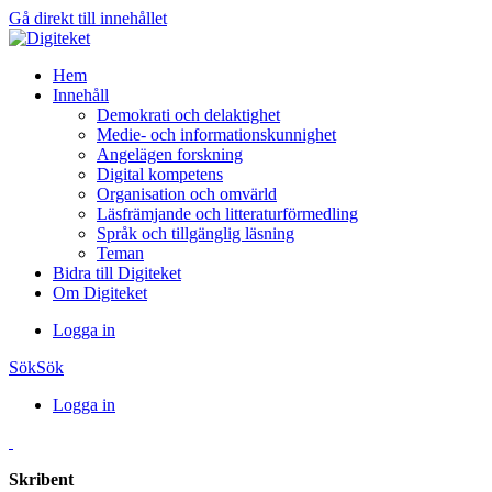
Gå direkt till innehållet
Hem
Innehåll
Demokrati och delaktighet
Medie- och informationskunnighet
Angelägen forskning
Digital kompetens
Organisation och omvärld
Läsfrämjande och litteraturförmedling
Språk och tillgänglig läsning
Teman
Bidra till Digiteket
Om Digiteket
Logga in
Sök
Sök
Logga in
Skribent