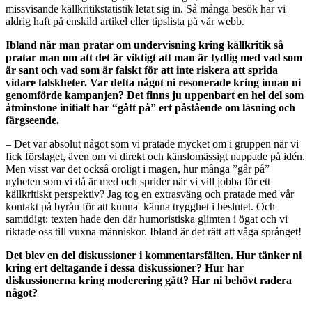
missvisande källkritikstatistik letat sig in. Så många besök har vi
aldrig haft på enskild artikel eller tipslista på vår webb.
Ibland när man pratar om undervisning kring källkritik så
pratar man om att det är viktigt att man är tydlig med vad som
är sant och vad som är falskt för att inte riskera att sprida
vidare falskheter. Var detta något ni resonerade kring innan ni
genomförde kampanjen? Det finns ju uppenbart en hel del som
åtminstone initialt har “gått på” ert påstående om läsning och
färgseende.
– Det var absolut något som vi pratade mycket om i gruppen när vi
fick förslaget, även om vi direkt och känslomässigt nappade på idén.
Men visst var det också oroligt i magen, hur många ”går på”
nyheten som vi då är med och sprider när vi vill jobba för ett
källkritiskt perspektiv? Jag tog en extrasväng och pratade med vår
kontakt på byrån för att kunna känna trygghet i beslutet. Och
samtidigt: texten hade den där humoristiska glimten i ögat och vi
riktade oss till vuxna människor. Ibland är det rätt att våga språnget!
Det blev en del diskussioner i kommentarsfälten. Hur tänker ni
kring ert deltagande i dessa diskussioner? Hur har
diskussionerna kring moderering gått? Har ni behövt radera
något?