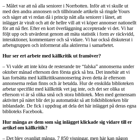
– Målet var att nå alla seniorer i Norrbotten. Inför att vi skulle ut
med den andra annonsen och tillhörande artikeln så ringde Yours
och säger att vi redan då i princip nått alla seniorer i länet, att
inlägget är viralt och att de hellre vill att vi köper annonser nationellt
för att nå fler. Efter en kort överläggning accepterade vi det. Vi har
följt upp och utvärderat genom att mäta statistik i form av räckvidd,
interaktioner, kommentarer och så vidare. Vi har också diskuterat i
arbetsgruppen och informerat alla aktörerna i samarbetet.
Hur ser ert arbete med källkritik ut framöver?
– Vi valde att inte köra de resterande tre “falska” annonserna under
oktober månad eftersom den första gick så bra. Det innebär att vi
kan fortsätta med källkritiksannonsering även detta år eftersom
annonserna redan finns och är betalda. Hur de enskilda biblioteken
arbetar specifikt med källkritik vet jag inte, och det ser olika ut
eftersom vi är så olika små och stora bibliotek. Men med gemensam
aktivitet på nätet blir det ju automatiskt så att folkbiblioteken blir
inblandade. De fick i uppdrag att dela det här inlägget på deras egna
biblioteks Facebook.
Hur många av dem som såg inlägget klickade sig vidare till er
artikel om källkritik?
– Det blev ovanligt många, 7 850 visningar, men här kan någon