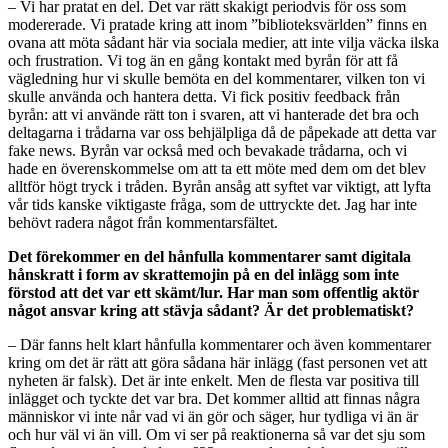
– Vi har pratat en del. Det var rätt skakigt periodvis för oss som
modererade. Vi pratade kring att inom ”biblioteksvärlden” finns en
ovana att möta sådant här via sociala medier, att inte vilja väcka ilska
och frustration. Vi tog än en gång kontakt med byrån för att få
vägledning hur vi skulle bemöta en del kommentarer, vilken ton vi
skulle använda och hantera detta. Vi fick positiv feedback från
byrån: att vi använde rätt ton i svaren, att vi hanterade det bra och
deltagarna i trådarna var oss behjälpliga då de påpekade att detta var
fake news. Byrån var också med och bevakade trådarna, och vi
hade en överenskommelse om att ta ett möte med dem om det blev
alltför högt tryck i tråden. Byrån ansåg att syftet var viktigt, att lyfta
vår tids kanske viktigaste fråga, som de uttryckte det. Jag har inte
behövt radera något från kommentarsfältet.
Det förekommer en del hånfulla kommentarer samt digitala
hånskratt i form av skrattemojin på en del inlägg som inte
förstod att det var ett skämt/lur. Har man som offentlig aktör
något ansvar kring att stävja sådant? Är det problematiskt?
– Där fanns helt klart hånfulla kommentarer och även kommentarer
kring om det är rätt att göra sådana här inlägg (fast personen vet att
nyheten är falsk). Det är inte enkelt. Men de flesta var positiva till
inlägget och tyckte det var bra. Det kommer alltid att finnas några
människor vi inte når vad vi än gör och säger, hur tydliga vi än är
och hur väl vi än vill. Om vi ser på reaktionerna så var det sju som