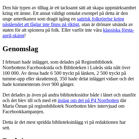
Den här typen av tilltag är ett tacksamt sätt att skapa uppmärksamhet
kring ett ämne. Ett annat väldigt omtalat exempel på detta är den
unge amerikanen som dragit igång en
satirisk folkrörelse kring
påståendet att fåglar inte finns på riktigt
, utan är drönare utsända av
staten för att spionera på folk. Eller varför inte våra
klassiska första-
april-skämt
!
Genomslag
I februari hade inlägget, som delades på Regionbibliotek
Norrbottens Facebooksida och Biblioteken i Luleås sida nått över
100 000. Av dessa hade 6 500 tryckt på länken, 2 500 tryckt på
tumme-upp eller skrattemoji, 350 hade delat inlägget vidare och det
hade kommenterats över 900 gånger.
Det delades ju även på andra bibliotekssidor både i länet och utanför
och det blev till och med ett
inslag om det på P4 Norrbotten
där
Maria Öman på regionbibliotek Norrbotten blev intervjuad om
Facebookkampanjen.
Detta är det mest spridda biblioteksinlägg vi på redaktionen har
sett.