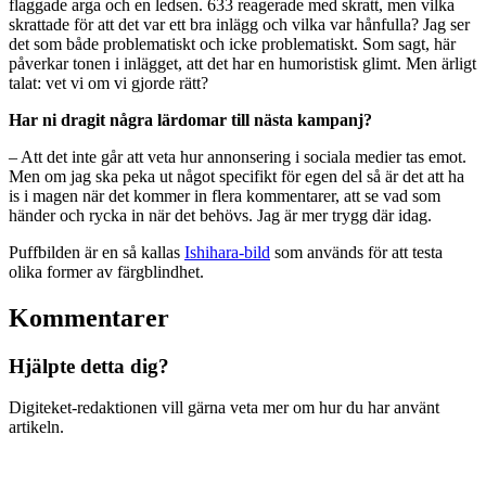
flaggade arga och en ledsen. 633 reagerade med skratt, men vilka
skrattade för att det var ett bra inlägg och vilka var hånfulla? Jag ser
det som både problematiskt och icke problematiskt. Som sagt, här
påverkar tonen i inlägget, att det har en humoristisk glimt. Men ärligt
talat: vet vi om vi gjorde rätt?
Har ni dragit några lärdomar till nästa kampanj?
– Att det inte går att veta hur annonsering i sociala medier tas emot.
Men om jag ska peka ut något specifikt för egen del så är det att ha
is i magen när det kommer in flera kommentarer, att se vad som
händer och rycka in när det behövs. Jag är mer trygg där idag.
Puffbilden är en så kallas
Ishihara-bild
som används för att testa
olika former av färgblindhet.
Kommentarer
Hjälpte detta dig?
Digiteket-redaktionen vill gärna veta mer om hur du har använt
artikeln.