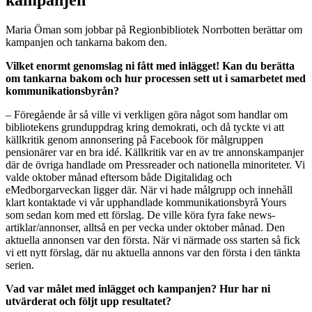
Maria Öman som jobbar på Regionbibliotek Norrbotten berättar om
kampanjen och tankarna bakom den.
Vilket enormt genomslag ni fått med inlägget! Kan du berätta
om tankarna bakom och hur processen sett ut i samarbetet med
kommunikationsbyrån?
– Föregående år så ville vi verkligen göra något som handlar om
bibliotekens grunduppdrag kring demokrati, och då tyckte vi att
källkritik genom annonsering på Facebook för målgruppen
pensionärer var en bra idé. Källkritik var en av tre annonskampanjer
där de övriga handlade om Pressreader och nationella minoriteter. Vi
valde oktober månad eftersom både Digitalidag och
eMedborgarveckan ligger där. När vi hade målgrupp och innehåll
klart kontaktade vi vår upphandlade kommunikationsbyrå Yours
som sedan kom med ett förslag. De ville köra fyra fake news-
artiklar/annonser, alltså en per vecka under oktober månad. Den
aktuella annonsen var den första. När vi närmade oss starten så fick
vi ett nytt förslag, där nu aktuella annons var den första i den tänkta
serien.
Vad var målet med inlägget och kampanjen? Hur har ni
utvärderat och följt upp resultatet?