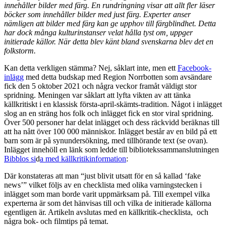
innehåller bilder med färg. En rundringning visar att allt fler läser
böcker som innehåller bilder med just färg. Experter anser
nämligen att bilder med färg kan ge upphov till färgblindhet. Detta
har dock många kulturinstanser velat hålla tyst om, uppger
initierade källor. När detta blev känt bland svenskarna blev det en
folkstorm.
Kan detta verkligen stämma? Nej, såklart inte, men ett
Facebook-
inlägg
med detta budskap med Region Norrbotten som avsändare
fick den 5 oktober 2021 och några veckor framåt väldigt stor
spridning. Meningen var såklart att lyfta vikten av att tänka
källkritiskt i en klassisk första-april-skämts-tradition. Något i inlägget
slog an en sträng hos folk och inlägget fick en stor viral spridning.
Över 500 personer har delat inlägget och dess räckvidd beräknas till
att ha nått över 100 000 människor. Inlägget består av en bild på ett
barn som är på synundersökning, med tillhörande text (se ovan).
Inlägget innehöll en länk som ledde till bibliotekssammanslutningen
Bibblos si
d
a med källkritikinformation
:
Där konstateras att man
“just blivit utsatt för en så kallad ‘fake
news’” vilket följs av en checklista med olika varningstecken i
inlägget som man borde varit uppmärksam på. Till exempel vilka
experterna är som det hänvisas till och vilka de initierade källorna
egentligen är. Artikeln avslutas med en källkritik-checklista, och
några bok- och filmtips på temat.