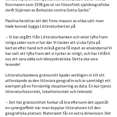
Stormaren som 1938 gav ut sin filosofiskt självbiografiska
skrift Stjärnan av Bohuslän contra Greta Garbo.”
Paulina berättar att det finns massor
av
olika sätt man
hade kunnat bygga Litteraturkartan
på
:
– Vi har utgått från Litteraturbanken och velat lyfta fram
roliga saker som vi har där. Vi tänker att vi ska fylla på
kartan efter hand och också gärna få input av användarna! Vi
har valt att lyfta fram det vi tycker är roligt,
och har
tillåtit
oss att vara udda och idiosynkratiska. Detta ska vara
levande!
Litteraturbankens gränssnitt bjuder verkligen in till ett
utforskande av den litterära geografin och är samtidigt ett
exempel på en förnämlig visualisering av data. En kul tjänst
litteraturhistoriskt, lokalhistoriskt och tekniskt.
–
Det här gränssnittet funkar så bra eftersom det uppstår
en synergieffekt när man kopplar litteraturen till den
geografiska platsen
. Materialet får en extra dimension. Det