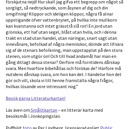
förskjutna nejd! Hur skall jag gifva ett begrepp om något så
sorgligt, så nedtryckande, som åsynen af dig och din
omgifning! Klippor och ideligen klippor, några få alnar
uppstigande öfver vattenbrynet, på hvilka inte mullkorn
kan kvarstanna och intet grässtrå slå rot! En jord utan
grönska, ett haf utan segel, blåst utan hvila, och i denna
trakt en stad utan handel, utan näringar, snart sagt utan
innevånare, befolkad af några menniskor, dömde att lifnära
sig af de stenars befolkning, man uppstapplat på den stora
stenen, som utgör ön! Och till hvad ändamål har man en
gång ditlagt dessa stenar? Derföre må forntidens dårskap
svara. Men hvarföre bibehållas och förökas de? Härföre må
nutidens dårskap svara, om hon kan det. I händelse hon det
gör och vill, skola vi till henne framställa några frågor,
hvilkas lösande vore intressant nog.”
Besök gärna Litteraturkartan!
Läs även om
Smålitkartan
– en litterär karta med
besöksmål i Jönköpingslän.
Puffbild:
foto
av Per Lindberg, licensierad enligt
Public