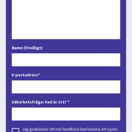
Namn (frivilligt)
E-postadress*
Säkerhetsfråga: Vad är 1+1? *
Jag godkänner att min feedback kan komma att synas