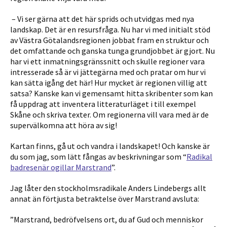
– Vi ser gärna att det här sprids och utvidgas med nya
landskap. Det är en resursfråga. Nu har vi med initialt stöd
av Västra Götalandsregionen jobbat fram en struktur och
det omfattande och ganska tunga grundjobbet är gjort. Nu
har vi ett inmatningsgränssnitt och skulle regioner vara
intresserade så är vi jättegärna med och pratar om hur vi
kan sätta igång det här! Hur mycket är regionen villig att
satsa? Kanske kan vi gemensamt hitta skribenter som kan
få uppdrag att inventera litteraturläget i till exempel
Skåne och skriva texter. Om regionerna vill vara med är de
supervälkomna att höra av sig!
Kartan finns, gå ut och vandra i landskapet! Och kanske är
du som jag, som lätt fångas av beskrivningar som “
Radikal
badresenär ogillar Marstrand
”.
Jag låter den stockholmsradikale Anders Lindebergs allt
annat än förtjusta betraktelse över Marstrand avsluta:
”Marstrand, bedröfvelsens ort, du af Gud och menniskor