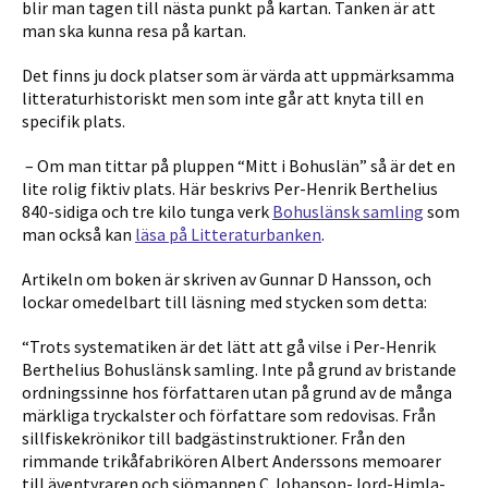
blir man tagen till nästa punkt på kartan. Tanken är att
man ska kunna resa på kartan.
Det finns ju dock platser som är värda att uppmärksamma
litteraturhistoriskt men som inte går att knyta till en
specifik plats.
– Om man tittar på pluppen “Mitt i
Bohuslän
” så är det en
lite rolig fiktiv plats. Här beskrivs Per-Henrik Berthelius
840-sidiga och tre kilo tunga verk
Bohuslänsk samling
som
man
också
kan
läsa på Litteraturbanken
.
Artikeln om boken är skriven av Gunnar D Hansson,
och
lockar omedelbart till läsning med stycken som detta:
“Trots systematiken är det lätt att gå vilse i Per-Henrik
Berthelius Bohuslänsk samling. Inte på grund av bristande
ordningssinne hos författaren utan på grund av de många
märkliga tryckalster och författare som redovisas. Från
sillfiskekrönikor till badgästinstruktioner. Från den
rimmande trikåfabrikören Albert Anderssons memoarer
till äventyraren och sjömannen C Johanson-Jord-Himla-