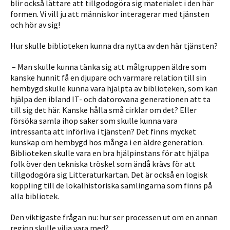
blir också lättare att tillgodogöra sig materialet i den här
formen. Vi vill ju att människor interagerar med tjänsten
och hör av sig!
Hur skulle biblioteken kunna dra nytta av den här tjänsten?
– Man skulle kunna tänka sig att målgruppen äldre som
kanske hunnit få en djupare och varmare relation till sin
hembygd skulle kunna vara hjälpta av biblioteken, som
kan
hjälpa den ibland
IT- och datorovana generationen att ta
till sig det här. Kanske hålla små cirklar om det? Eller
försöka samla ihop saker som skulle kunna vara
intressanta att införliva i tjänsten? Det finns mycket
kunskap om hembygd hos många i en äldre generation.
Biblioteken skulle vara en bra hjälpinstans för att hjälpa
folk över den tekniska tröskel som ändå krävs för att
tillgodogöra sig Litteraturkartan. Det är också en logisk
koppling till de lokalhistoriska samlingarna som finns på
alla bibliotek.
Den viktigaste frågan nu: hur ser processen ut om en annan
region skulle
vilja
vara med?