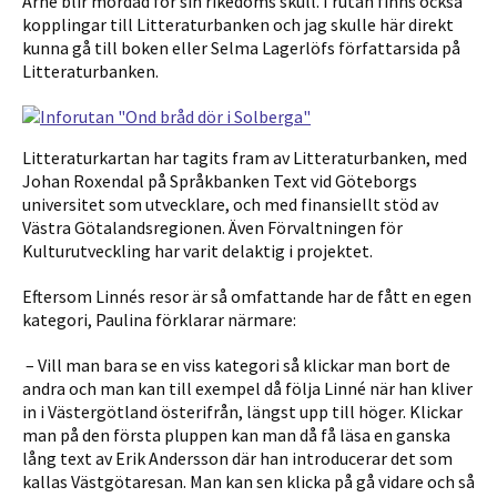
Arne blir mördad för sin rikedoms skull. I rutan finns också
kopplingar till Litteraturbanken och jag skulle
här
direkt
kunna gå till boken eller Selma Lagerlöfs
författarsida på
Litteraturbanken
.
Litteraturkartan har tagits fram av Litteraturbanken, med
Johan Roxendal på Språkbanken Text vid Göteborgs
universitet som utvecklare, och med finansiellt stöd av
Västra Götalandsregionen. Även Förvaltningen för
Kulturutveckling har varit delaktig i projektet.
Eftersom Linnés resor är så omfattande har de fått en egen
kategori, Paulina förklarar närmare:
– Vill man bara se en viss kategori så klickar man bort de
andra och man kan till exempel då följa
Linné
när han kliver
in i Västergötland österifrån, längst upp till höger. Klickar
man på den första pluppen kan man då få läsa en ganska
lång text av Erik Andersson där han introducerar det som
kallas Västgötaresan. Man kan sen klicka på gå vidare och så