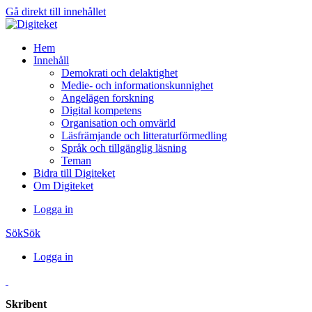
Gå direkt till innehållet
Hem
Innehåll
Demokrati och delaktighet
Medie- och informationskunnighet
Angelägen forskning
Digital kompetens
Organisation och omvärld
Läsfrämjande och litteraturförmedling
Språk och tillgänglig läsning
Teman
Bidra till Digiteket
Om Digiteket
Logga in
Sök
Sök
Logga in
Skribent