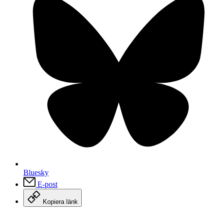
Bluesky
E-post
Kopiera länk