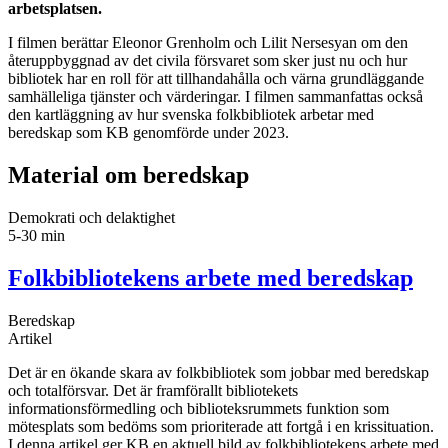
arbetsplatsen.
I filmen berättar Eleonor Grenholm och Lilit Nersesyan om den
återuppbyggnad av det civila försvaret som sker just nu och hur
bibliotek har en roll för att tillhandahålla och värna grundläggande
samhälleliga tjänster och värderingar. I filmen sammanfattas också
den kartläggning av hur svenska folkbibliotek arbetar med
beredskap som KB genomförde under 2023.
Material om beredskap
Demokrati och delaktighet
5-30 min
Folkbibliotekens arbete med beredskap
Beredskap
Artikel
Det är en ökande skara av folkbibliotek som jobbar med beredskap
och totalförsvar. Det är framförallt bibliotekets
informationsförmedling och biblioteksrummets funktion som
mötesplats som bedöms som prioriterade att fortgå i en krissituation.
I denna artikel ger KB en aktuell bild av folkbibliotekens arbete med