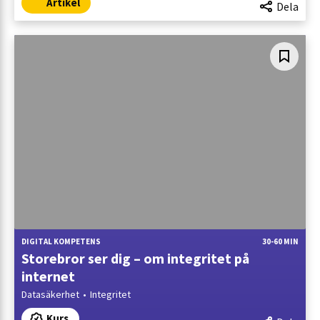
Artikel
Dela
DIGITAL KOMPETENS
30-60 MIN
Storebror ser dig – om integritet på
internet
Datasäkerhet
Integritet
Kurs