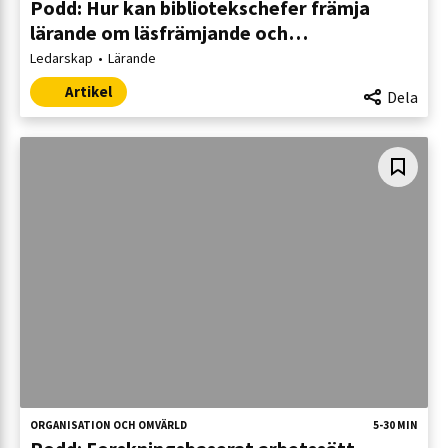
Podd: Hur kan bibliotekschefer främja
lärande om läsfrämjande och
litteraturförmedling?
Ledarskap
Lärande
Artikel
Dela
ORGANISATION OCH OMVÄRLD
5-30 MIN