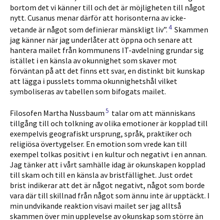
bortom det vi känner till och det är möjligheten till något
nytt. Cusanus menar därför att horisonterna av icke-
4
vetande är något som definierar mänskligt liv”.
Skammen
jag känner när jag underlåter att öppna och senare att
hantera mailet från kommunens IT-avdelning grundar sig
istället i en känsla av okunnighet som skaver mot
förväntan på att det finns ett svar, en distinkt bit kunskap
att lägga i pusslets tomma okunnighetshål vilket
symboliseras av tabellen som bifogats mailet.
5
Filosofen Martha Nussbaum
talar om att människans
tillgång till och tolkning av olika emotioner är kopplad till
exempelvis geografiskt ursprung, språk, praktiker och
religiösa övertygelser. En emotion som vrede kan till
exempel tolkas positivt i en kultur och negativt i en annan.
Jag tänker att i vårt samhälle idag är okunskapen kopplad
till skam och till en känsla av bristfällighet. Just ordet
brist indikerar att det är något negativt, något som borde
vara där till skillnad från något som ännu inte är upptäckt. I
min undvikande reaktion visavi mailet ser jag alltså
skammen över min upplevelse av okunskap som större än