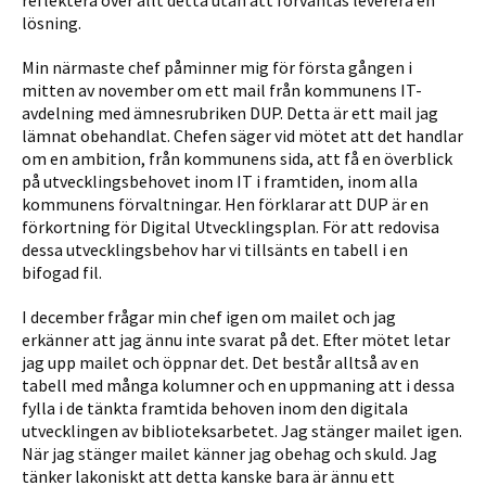
reflektera över allt detta utan att förväntas leverera en
lösning.
Min närmaste chef påminner mig för första gången i
mitten av november om ett mail från kommunens IT-
avdelning med ämnesru­briken DUP. Detta är ett mail jag
lämnat obehandlat. Chefen säger vid mötet att det handlar
om en ambition, från kommunens sida, att få en överblick
på utvecklingsbehovet inom IT i framtiden, inom alla
kommunens förvaltningar. Hen förklarar att DUP är en
förkortning för Digital Utvecklingsplan. För att redovisa
dessa utvecklingsbehov har vi tillsänts en tabell i en
bifogad fil.
I december frågar min chef igen om mailet och jag
erkänner att jag ännu inte svarat på det. Efter mötet letar
jag upp mailet och öppnar det. Det består alltså av en
tabell med många kolumner och en uppmaning att i dessa
fylla i de tänkta framtida behoven inom den digitala
utvecklingen av biblioteksarbetet. Jag stänger mailet igen.
När jag stänger mailet känner jag obehag och skuld. Jag
tänker lakoniskt att detta kanske bara är ännu ett