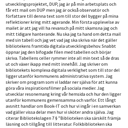
utvecklingsprojektet, DUP, jag är på min arbetsplats och
får ett mail om DUP men jag är också observatör och
författare till denna text som till stor del bygger på mina
reflektioner kring mitt agerande. Min första upplevelse av
mailet är att jag vill ha revansch på mitt skamsna jag och
mitt tidigare hanterande. Nu ska jag ta hand om detta mail
med sin tabell och jag vet vad jag ska skriva när det gäller
bibliotekens framtida digitala utvecklingsbehov. Snabbt
öppnar jag den bifogade filen med tabellen och börjar
skriva. Tabellens celler rymmer inte all min text så de dras
ut och växer ikapp med mitt innehåll. Jag skriver om
bibliotekets komplexa digitala verklighet som till stor del
ligger utanför kommunens administrativa system. Jag
skriver om program som vi laddar ner själva för att kunna
göra våra inspirationsfilmer på sociala medier. Jag
utvecklar resone­mang kring vår hemsida och hur den ligger
utanför kommunens gemensamma och varför. Ett långt
avsnitt handlar om Book-IT och hur vi ingår i en samverkan
vad gäller vissa delar men hur vi sköter andra själva. Jag
citerar Bibliotekslagen 7 § ”Biblioteken ska särskilt främja
läsning och tillgång till litteratur. Folkbiblioteken ska