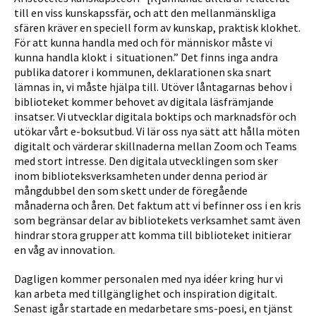
till en viss kunskapssfär, och att den mellanmänskliga
sfären kräver en speciell form av kunskap, praktisk klokhet.
För att kunna handla med och för människor måste vi
kunna handla klokt i situationen.” Det finns inga andra
publika datorer i kommunen, deklarationen ska snart
lämnas in, vi måste hjälpa till. Utöver lånta­garnas behov i
biblioteket kommer behovet av digitala läsfrämjande
insatser. Vi utvecklar digitala boktips och marknadsför och
utökar vårt e-boksutbud. Vi lär oss nya sätt att hålla möten
digitalt och värderar skillnaderna mellan Zoom och Teams
med stort intresse. Den digitala utvecklingen som sker
inom biblioteksverksamheten under denna period är
mångdubbel den som skett under de föregåen­de
månaderna och åren. Det faktum att vi befinner oss i en kris
som begränsar delar av bibliotekets verksamhet samt även
hindrar stora grupper att komma till biblioteket initierar
en våg av innovation.
Dagligen kommer personalen med nya idéer kring hur vi
kan arbeta med tillgänglighet och inspiration digitalt.
Senast igår startade en medarbetare sms-poesi, en tjänst