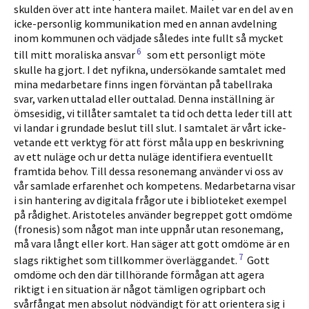
skulden över att inte hantera mailet. Mailet var en del av en
icke-personlig kommunikation med en annan avdelning
inom kommunen och vädjade således inte fullt så mycket
6
till mitt moraliska ansvar
som ett personligt möte
skulle ha gjort. I det nyfikna, under­sökande samtalet med
mina medarbetare finns ingen förväntan på tabellraka
svar, varken uttalad eller outtalad. Denna inställning är
ömsesidig, vi tillåter samtalet ta tid och detta leder till att
vi landar i grundade beslut till slut. I samtalet är vårt icke-
vetande ett verktyg för att först måla upp en beskrivning
av ett nuläge och ur detta nuläge identifiera eventuellt
framtida behov. Till dessa resonemang använder vi oss av
vår samlade erfarenhet och kompetens. Medarbe­tarna visar
i sin hantering av digitala frågor ute i biblioteket exempel
på rådighet. Aristoteles använder begreppet gott omdöme
(fronesis) som något man inte uppnår utan resonemang,
må vara långt eller kort. Han säger att gott omdöme är en
7
slags riktighet som tillkommer överläggandet.
Gott
omdöme och den där tillhörande förmågan att agera
riktigt i en situation är något tämligen ogripbart och
svårfångat men absolut nödvändigt för att orientera sig i