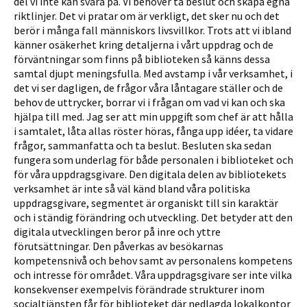
del vi inte kan svara på. Vi be­höver ta beslut och skapa egna
riktlinjer. Det vi pratar om är verkligt, det sker nu och det
berör i många fall människors livsvillkor. Trots att vi ibland
känner osäkerhet kring detaljerna i vårt uppdrag och de
förväntningar som finns på biblioteken så känns dessa
samtal djupt meningsfulla. Med avstamp i vår verksamhet, i
det vi ser dagligen, de frågor våra låntagare ställer och de
behov de uttrycker, borrar vi i frågan om vad vi kan och ska
hjälpa till med. Jag ser att min uppgift som chef är att hålla
i samtalet, låta allas röster höras, fånga upp idéer, ta vidare
frågor, sammanfatta och ta beslut. Besluten ska sedan
fungera som underlag för både personalen i biblioteket och
för våra uppdragsgivare. Den digitala delen av bibliotekets
verksamhet är inte så väl känd bland våra politiska
uppdragsgivare, segmentet är organiskt till sin karaktär
och i ständig förändring och utveckling. Det betyder att den
digitala utvecklingen beror på inre och yttre
förutsättningar. Den påverkas av besökarnas
kompetensnivå och behov samt av personalens kompetens
och intresse för området. Våra uppdragsgivare ser inte vilka
konsekvenser exempelvis föränd­rade strukturer inom
socialtjänsten får för biblioteket där nedlagda lokalkontor