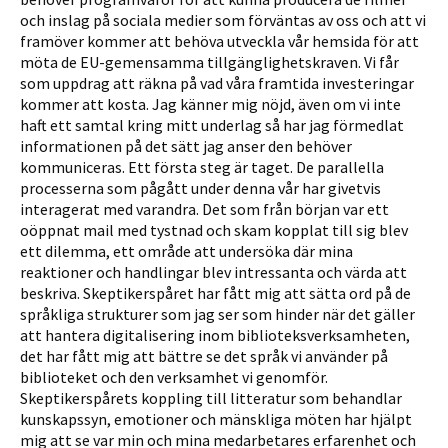
och inslag på sociala medier som förväntas av oss och att vi
framöver kommer att behöva utveckla vår hemsida för att
möta de EU-gemensamma tillgäng­lighetskraven. Vi får
som uppdrag att räkna på vad våra framtida investeringar
kommer att kosta. Jag känner mig nöjd, även om vi inte
haft ett samtal kring mitt underlag så har jag förmedlat
infor­mationen på det sätt jag anser den behöver
kommuniceras. Ett första steg är taget. De parallella
processerna som pågått under denna vår har givetvis
interagerat med varandra. Det som från början var ett
oöppnat mail med tystnad och skam kopplat till sig blev
ett dilemma, ett område att undersöka där mina
reaktioner och handlingar blev intressanta och värda att
beskriva. Skeptikerspåret har fått mig att sätta ord på de
språkliga strukturer som jag ser som hinder när det gäller
att hantera digitalisering inom biblioteksverksamheten,
det har fått mig att bättre se det språk vi använder på
biblioteket och den verksamhet vi genomför.
Skeptikerspårets koppling till litteratur som behandlar
kunskapssyn, emotioner och mänskliga möten har hjälpt
mig att se var min och mina medarbetares erfarenhet och