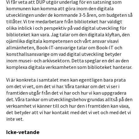
Vi får veta att DUP utgör underlag för en satsning som
kommunen kan komma att göra inom den digitala
utvecklingen under de kommande 3-5 åren, om budgeten så
tillåter. Vi tre medarbetare från biblioteket har väldigt
olika inblick i och perspektiv på vad digital utveckling för
biblioteket kan vara. Jag talar om den digitala klyftan, den
ojämlika digitala kompetensen och vårt ansvar visavi
allmän­heten, Book-IT-ansvarige talar om Book-IT och
konsthallsansvarige om vad digital utveckling betyder
inom musei- och arkivsektorn. Detta speglar en del av den
komplexa digitala verksamheten som biblioteket hanterar.
Vi är konkreta i samtalet men kan egentligen bara prata
om det vi vet, om det vi har. Våra tankar om det vi ser i
framtiden utgår från det vi har och hur vi kan uppgradera
det. Våra tankar om utvecklings­behov grundas alltså på den
verksamhet vi känner till och hur den i framtiden kan växa,
det betyder att vi har kontakt med det vi vet och med det vi
inte vet.
Icke-vetande