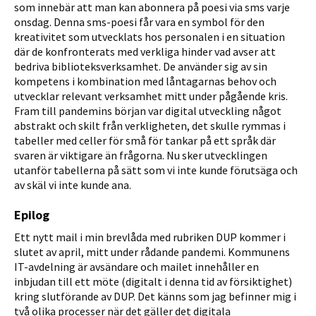
som innebär att man kan abonnera på poesi via sms varje
onsdag. Denna sms-poesi får vara en symbol för den
kreativitet som utvecklats hos personalen i en situation
där de konfronterats med verkliga hinder vad avser att
bedriva biblioteksverksamhet. De använder sig av sin
kompetens i kombination med låntagarnas behov och
utvecklar relevant verk­samhet mitt under pågående kris.
Fram till pandemins början var digital utveckling något
abstrakt och skilt från verkligheten, det skulle rymmas i
tabeller med celler för små för tankar på ett språk där
svaren är viktigare än frågorna. Nu sker utvecklingen
utanför tabellerna på sätt som vi inte kunde förutsäga och
av skäl vi inte kunde ana.
Epilog
Ett nytt mail i min brevlåda med rubriken DUP kommer i
slutet av april, mitt under rådande pandemi. Kommunens
IT-avdelning är avsändare och mailet innehåller en
inbjudan till ett möte (digitalt i denna tid av försiktighet)
kring slutförande av DUP. Det känns som jag befinner mig i
två olika processer när det gäller det digitala