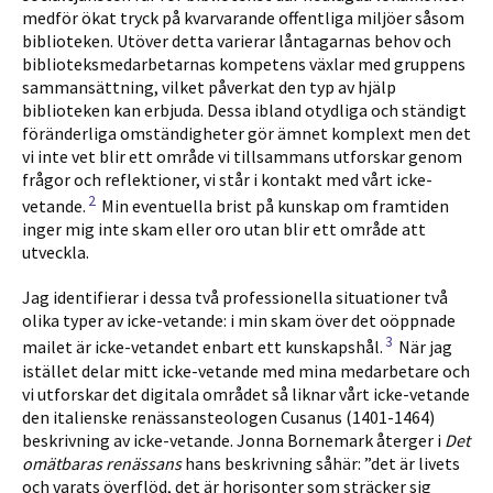
medför ökat tryck på kvarvarande offentliga miljöer såsom
biblioteken. Utöver detta varierar låntagarnas behov och
biblioteksmedarbetarnas kompetens växlar med gruppens
samman­sättning, vilket påverkat den typ av hjälp
biblioteken kan erbjuda. Dessa ibland otydliga och ständigt
föränderliga omständigheter gör ämnet komplext men det
vi inte vet blir ett område vi tillsammans utforskar genom
frågor och reflektioner, vi står i kontakt med vårt icke-
2
vetande.
Min eventuella brist på kun­skap om framtiden
inger mig inte skam eller oro utan blir ett område att
utveckla.
Jag identifierar i dessa två professionella situationer två
olika typer av icke-vetande: i min skam över det oöppnade
3
mailet är icke-vetandet enbart ett kunskapshål.
När jag
istället delar mitt icke-vetande med mina medarbetare och
vi utforskar det digitala området så liknar vårt icke-vetande
den italienske renässansteologen Cusanus (1401-1464)
beskrivning av icke-vetande. Jonna Bornemark återger i
Det
omätbaras renässans
hans beskrivning såhär: ”det är livets
och varats överflöd, det är horisonter som sträcker sig