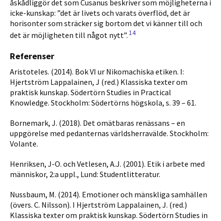
åskådliggör det som Cusanus beskriver som möjligheterna i
icke-kunskap: ”det är livets och varats överflöd, det är
horisonter som sträcker sig bortom det vi känner till och
14
det är möjligheten till något nytt”.
Referenser
Aristoteles. (2014). Bok VI ur Nikomachiska etiken. I:
Hjertström Lappalainen, J (red.) Klassiska texter om
praktisk kunskap. Södertörn Studies in Practical
Knowledge. Stockholm: Södertörns högskola, s. 39 – 61.
Bornemark, J. (2018). Det omätbaras renässans – en
uppgörelse med pedanternas världsherravälde. Stockholm:
Volante.
Henriksen, J-O. och Vetlesen, A.J. (2001). Etik i arbete med
människor, 2:a uppl., Lund: Studentlitteratur.
Nussbaum, M. (2014). Emotioner och mänskliga samhällen
(övers. C. Nilsson). I Hjertström Lappalainen, J. (red.)
Klassiska texter om praktisk kunskap. Södertörn Studies in