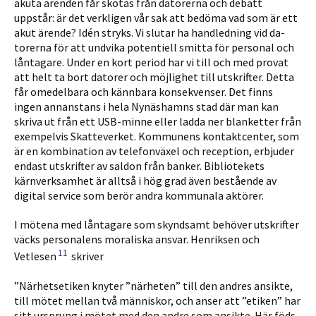
akuta ärenden får skötas från datorerna och debatt
uppstår: är det verkligen vår sak att bedöma vad som är ett
akut ärende? Idén stryks. Vi slutar ha handledning vid da­
torerna för att undvika potentiell smitta för personal och
låntagare. Under en kort period har vi till och med provat
att helt ta bort datorer och möjlighet till utskrifter. Detta
får omedelbara och kännbara konsekvenser. Det finns
ingen annanstans i hela Nynäshamns stad där man kan
skriva ut från ett USB-minne eller ladda ner blanketter från
exempelvis Skatteverket. Kommunens kontaktcenter, som
är en kombination av telefonväxel och reception, erbjuder
endast utskrif­ter av saldon från banker. Bibliotekets
kärnverksamhet är alltså i hög grad även bestående av
digital service som berör andra kommunala aktörer.
I mötena med låntagare som skyndsamt behöver utskrifter
väcks personalens moraliska ansvar. Henriksen och
11
Vetlesen
skriver
”Närhetsetiken knyter ”närheten” till den andres ansikte,
till mötet mellan två människor, och anser att ”etiken” har
sitt ursprung i mötet med den andre som ansikte. Här föds