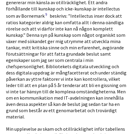
genererar min känsla av otillräcklighet. Ett andra
förhållande till kunskap och icke-kunskap är intellectus
9
som av Bornemark
beskrivs: ”Intellectus inser dock att
ratios kategorier aldrig kan omfatta allt i denna oändliga
rörelse och att vi därför inte kan nå någon komplett
kunskap.” Denna syn på kunskap som något organiskt som
växer med sökandet ger mig utrymme att utveckla mina
tankar, mitt kritiska sinne och min erfarenhet, avgörande
förutsättningar för att fatta grundade beslut samt
egenskaper som jag ser som centrala i min
chefspersonlighet. Bibliotekets digitala utveckling och
dess digitala uppdrag är mångfacetterat och under ständig
påverkan av yttre faktorer vi inte kan kontrollera, vilket
leder till att en plan på 5 år tenderar att bli en gissning om
vi inte tar hänsyn till de komplexa omständigheterna. Men
om en kommunikation med IT-avdelningen kan innehålla
även dessa aspekter så kan de beslut jag sedan tar ha en
grund som består av ett genomarbetat och trovärdigt
material.
Min upplevelse av skam och otillräcklighet inför tabellens