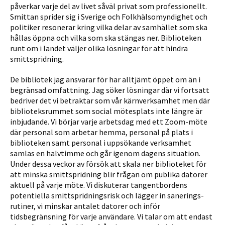
påverkar varje del av livet såväl privat som professionellt.
Smittan sprider sig i Sverige och Folkhälsomyndighet och
politiker resonerar kring vilka delar av samhäl­let som ska
hållas öppna och vilka som ska stängas ner. Biblioteken
runt om i landet väljer olika lösningar för att hindra
smittspridning.
De bibliotek jag ansvarar för har alltjämt öppet om än i
begränsad omfattning. Jag söker lösningar där vi fortsatt
bedriver det vi betrak­tar som vår kärnverksamhet men där
biblioteksrummet som social mötesplats inte längre är
inbjudande. Vi börjar varje arbetsdag med ett Zoom-möte
där personal som arbetar hemma, personal på plats i
biblioteken samt personal i uppsökande verksamhet
samlas en halvtimme och går igenom dagens situation.
Under dessa veckor av försök att skala ner biblioteket för
att minska smittspridning blir frågan om publika datorer
aktuell på varje möte. Vi diskuterar tang­entbordens
potentiella smittspridningsrisk och lägger in sanerings­
rutiner, vi minskar antalet datorer och inför
tidsbegränsning för varje användare. Vi talar om att endast