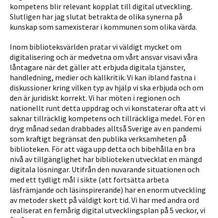
kompetens blir relevant kopplat till digital utveckling.
Slutligen har jag slutat betrakta de olika synerna på
kunskap som samexisterar i kommunen som olika värda.
Inom biblioteksvärlden pratar vi väldigt mycket om
digitalisering och är medvetna om vårt ansvar visavi våra
låntagare när det gäller att erbjuda digitala tjänster,
handledning, medier och källkritik. Vi kan ibland fastna i
diskussioner kring vilken typ av hjälp vi ska erbjuda och om
den är juridiskt korrekt. Vi har möten i regionen och
nationellt runt detta uppdrag och vi konstaterar ofta att vi
saknar tillräcklig kompetens och tillräckliga medel. För en
dryg månad sedan drabbades alltså Sverige av en pandemi
som kraftigt begrän­sat den publika verksamheten på
biblioteken. För att väga upp detta och bibehålla en bra
nivå av tillgänglighet har biblioteken utvecklat en mängd
digitala lösningar. Utifrån den nuvarande situationen och
med ett tydligt mål i sikte (att fortsätta arbeta
läsfrämjande och läsinspirerande) har en enorm utveckling
av metoder skett på väldigt kort tid. Vi har med andra ord
realiserat en femårig digital utveck­lingsplan på 5 veckor, vi