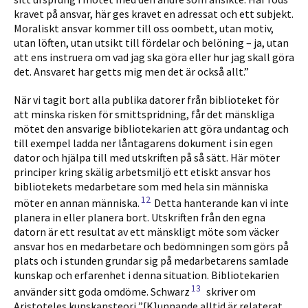
kravet på ansvar, här ges kravet en adressat och ett subjekt.
Moraliskt ansvar kommer till oss oombett, utan motiv,
utan löften, utan utsikt till fördelar och belöning – ja, utan
att ens instruera om vad jag ska göra eller hur jag skall göra
det. Ansvaret har getts mig men det är också allt.”
När vi tagit bort alla publika datorer från biblioteket för
att minska risken för smittspridning, får det mänskliga
mötet den ansvarige bibliotekarien att göra undantag och
till exempel ladda ner låntaga­rens dokument i sin egen
dator och hjälpa till med utskriften på så sätt. Här möter
principer kring skälig arbetsmiljö ett etiskt ansvar hos
bibliotekets medarbetare som med hela sin människa
12
möter en annan människa.
Detta han­terande kan vi inte
planera in eller planera bort. Utskriften från den egna
datorn är ett resultat av ett mänskligt möte som väcker
ansvar hos en medarbetare och bedömningen som görs på
plats och i stun­den grundar sig på medarbetarens samlade
kunskap och erfarenhet i denna situation. Bibliotekarien
13
använder sitt goda omdöme. Schwarz
skriver om
Aristoteles kunskapsteori ”[K]unnande alltid är relaterat