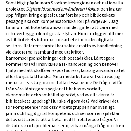
Samtidigt pågår inom Stockholmsregionen det nationella
projektet
Digitalt först med användaren i fokus
, och jag tar
upp frågan kring digitalt utanförskap och bibliotekets
pedagogiska och kompensa­toriska roll på varje APT. Jag
talar om bibliotekets ansvar när det gäller att vara med
och överbrygga den digitala klyftan. Numera ligger alltmer
av bibliotekets informationsarbete inom den digitala
sektorn. Referenssamtal har sakta ersatts av handledning
vid datorerna i samband med utskrifter,
barnomsorgsansökningar och bostadsköer. Låntagare
kommer till vår individuella IT-handledning och behöver
hjälp med att skaffa en e-postadress, lära sig använda nätet
eller börja släktforska. Mina medarbetare vill veta vad jag
menar att vi ska göra med alla dessa behov. De frågor vi får
från våra låntagare speglar ett behov av socialt,
ekonomiskt och samhälleligt stöd, vad av allt detta är
bibliotekets uppdrag? Hur ska vi göra det? Vad kräver det
för kompetenser hos oss? Arbetsgruppen har ovanligt
jämn och hög digital kompetens och ser som en självklar
del av sitt arbete att arbeta med IT-relaterade frågor. Vi
diskuterar och proble­matiserar, vi har många frågor och en