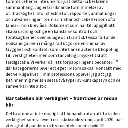
tomma celler är inte unik för just detta nu beskrivna
sammanhang. Jag erfar liknande förnimmelser av
otillräcklighet inför checklistor, rappor­ter, anmälningar
och utvärderingar i form av mallar och tabeller som ofta
landar i min brevlåda. Dokument som har till uppgift att
skapa ordning och ge en känsla av kontroll och
förutsägbarhet över nuläge och framtid. I vissa fall är de
nödvändiga men i många fall utgör de en chimär av
trygghet och kontroll som inte har en autentisk koppling
till verkligheten men som tar väldigt mycket tid att
10
färdigställa. Vi verkar då i ett förpappringens pedanteri
där kategorierna lever ett eget liv som saknar kontakt med
det verkliga livet. I min profession upplever jag att jag
befinner mig mellan dessa två typer av kunskapssyn och de
samverkar inte alltid.
När tabellen blir verklighet – framtiden är redan
här
Detta ämne är inte möjligt att behandla utan att ta in den
verklighet som vi lever i nu. I skrivande stund, april 2020, har
vi en global pan­demi och virusinfektionen covid-19