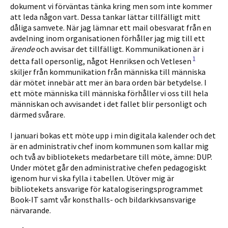
dokument vi förväntas tänka kring men som inte kommer
att leda någon vart. Dessa tankar lättar tillfälligt mitt
dåliga samvete. När jag lämnar ett mail obesva­rat från en
avdelning inom organisationen förhåller jag mig till ett
ärende
och avvisar det tillfälligt. Kommunikationen är i
1
detta fall opersonlig, något Henriksen och Vetlesen
skiljer från kommunikation från människa till människa
där mötet innebär att mer än bara orden bär betydelse. I
ett möte människa till människa förhåller vi oss till hela
människan och avvisandet i det fallet blir personligt och
därmed svårare.
I januari bokas ett möte upp i min digitala kalender och det
är en administrativ chef inom kommunen som kallar mig
och två av bibliotekets medarbetare till möte, ämne: DUP.
Under mötet går den administrative chefen pedagogiskt
igenom hur vi ska fylla i tabellen. Utöver mig är
bibliotekets ansvarige för katalogiseringsprogrammet
Book-IT samt vår konsthalls- och bildarkivsansvarige
närvarande.