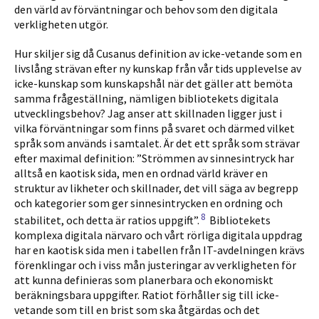
den värld av förväntningar och behov som den digitala
verkligheten utgör.
Hur skiljer sig då Cusanus definition av icke-vetande som en
livs­lång strävan efter ny kunskap från vår tids upplevelse av
icke-kun­skap som kunskapshål när det gäller att bemöta
samma frågeställ­ning, nämligen bibliotekets digitala
utvecklingsbehov? Jag anser att skillnaden ligger just i
vilka förväntningar som finns på svaret och därmed vilket
språk som används i samtalet. Är det ett språk som strävar
efter maximal definition: ”Strömmen av sinnesintryck har
alltså en kaotisk sida, men en ordnad värld kräver en
struktur av likheter och skillnader, det vill säga av begrepp
och kategorier som ger sinnesintrycken en ordning och
8
stabilitet, och detta är ratios uppgift”.
Bibliotekets
komplexa digitala närvaro och vårt rörliga digitala uppdrag
har en kaotisk sida men i tabellen från IT-avdelningen krävs
förenklingar och i viss mån justeringar av verkligheten för
att kunna definieras som planerbara och ekonomiskt
beräkningsbara uppgifter. Ratiot förhåller sig till icke-
vetande som till en brist som ska åtgärdas och det