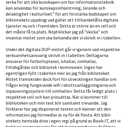
verka för att öka kunskapen om hur informationsteknik
kan användas för kunskapsinhämtning, lärande och
delaktighet i kulturlivet.” för att förstärka budskapet om
bibliotekets uppdrag vad gäller att tillhan­dahålla digitala
tjänster nu och i framtiden. Detta är större än en cell och
det måste få ta plats. Nöjd klickar jag på ”skicka” och
inväntar mötet som ska behandla det vi skrivit in i tabellen.
Under det digitala DUP-mötet går vi igenom vad respektive
verksamhetsansvarig skrivit in i tabellen. Deltagarna
ansvarar för fotbollsplaner, ishallar, simhallar,
fritidsgårdar och bibliotek i kommunen. Ingen har
egentligen fyllt i tabellen mer än jag från biblioteket.
Mötet framskrider dock fort för utvecklingen handlar om
frågor kring fungerande wifi i idrottsanläggningarna och
inpasseringssystem till simhallen. Detta får ledigt plats i
respektive cell och kan prissättas. När vi kommer till
biblioteken och min text blir samtalet trevande. Jag
förklarar hur jag disponerat texten och känner att den
information jag förmedlar är ny för de flesta. Att bibli­
otekets hemsida drivs i egen regi på grund av Book-IT, att vi
behöver programvaror för att kunna producera de filmer