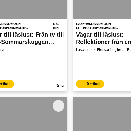
MJANDE OCH
5-30
LÄSFRÄMJANDE OCH
ATURFÖRMEDLING
MIN
LITTERATURFÖRMEDLING
 till läslust: Från tv till
Vägar till läslust:
–Sommarskuggan
Reflektioner från e
r till läsning
läsambassadör
are
Läspolitik
Flerspråkighet
Fö
rtikel
Artikel
Dela