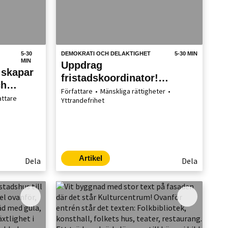
5-30
DEMOKRATI OCH DELAKTIGHET
5-30 MIN
MIN
Uppdrag
 skapar
fristadskoordinator!
ch
Eskilstuna berättar
Författare
Mänskliga rättigheter
attare
Yttrandefrihet
Artikel
Dela
Dela