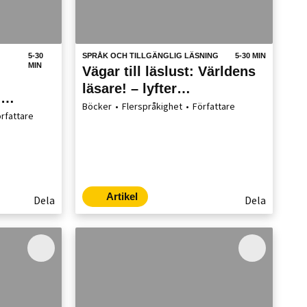
5-30
SPRÅK OCH TILLGÄNGLIG LÄSNING
5-30 MIN
MIN
Vägar till läslust: Världens
läsare! – lyfter
n
flerspråkighetens
Böcker
Flerspråkighet
Författare
rfattare
möjligheter
Artikel
Dela
Dela