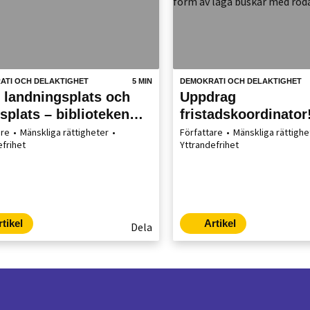
ATI OCH DELAKTIGHET
5 MIN
DEMOKRATI OCH DELAKTIGHET
 landningsplats och
Uppdrag
splats – biblioteken
fristadskoordinator
fristadskonstnärerna
Östersund berättar
are
Mänskliga rättigheter
Författare
Mänskliga rättighe
efrihet
Yttrandefrihet
rtikel
Artikel
Dela