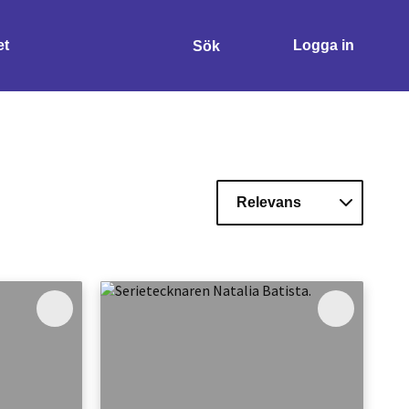
et
Logga in
Sök
Sök