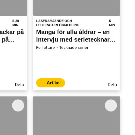
5-30
LÄSFRÄMJANDE OCH
5
MIN
LITTERATURFÖRMEDLING
MIN
nackar på
Manga för alla åldrar – en
 på
intervju med serietecknaren
Natalia Batista
Författare
Tecknade serier
Artikel
Dela
Dela