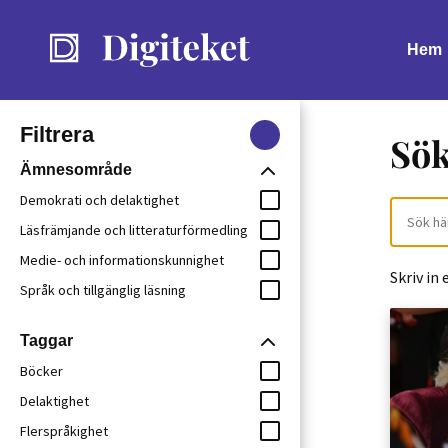
Hem
Filtrera
Sö
Ämnesområde
Demokrati och delaktighet
Sök
Läsfrämjande och litteraturförmedling
Medie- och informationskunnighet
Skriv in 
Språk och tillgänglig läsning
Taggar
Böcker
Delaktighet
Flerspråkighet