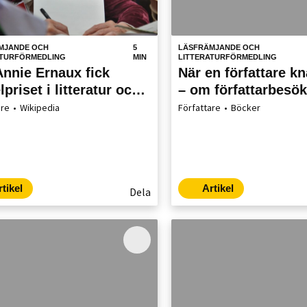
MJANDE OCH
5
LÄSFRÄMJANDE OCH
ATURFÖRMEDLING
MIN
LITTERATURFÖRMEDLING
Annie Ernaux fick
När en författare k
priset i litteratur och
– om författarbesök
 40 000 visningar på
bibliotek
are
Wikipedia
Författare
Böcker
pedia
rtikel
Artikel
Dela