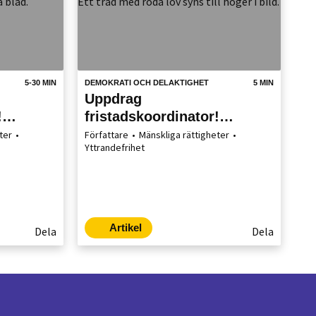
5-30 MIN
DEMOKRATI OCH DELAKTIGHET
5 MIN
Uppdrag
!
fristadskoordinator!
Sandviken berättar
ter
Författare
Mänskliga rättigheter
Yttrandefrihet
Artikel
Dela
Dela