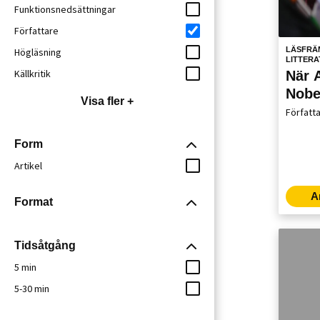
Funktionsnedsättningar
Författare
LÄSFRÄ
Högläsning
LITTER
Källkritik
När 
Nobel
Visa fler +
över
Författ
Wiki
Form
Artikel
A
Format
Tidsåtgång
5 min
5-30 min