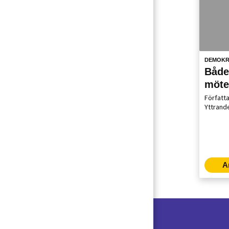
DEMOKR
Både
möte
och 
Författ
Yttrand
A