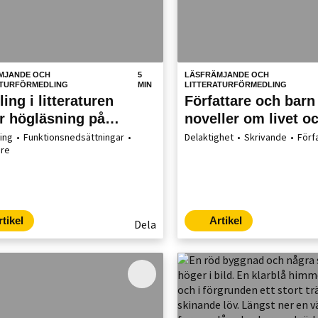
MJANDE OCH
5
LÄSFRÄMJANDE OCH
ATURFÖRMEDLING
MIN
LITTERATURFÖRMEDLING
ing i litteraturen
Författare och barn
r högläsning på
noveller om livet o
rscenter
området
ing
Funktionsnedsättningar
Delaktighet
Skrivande
Förf
are
rtikel
Artikel
Dela