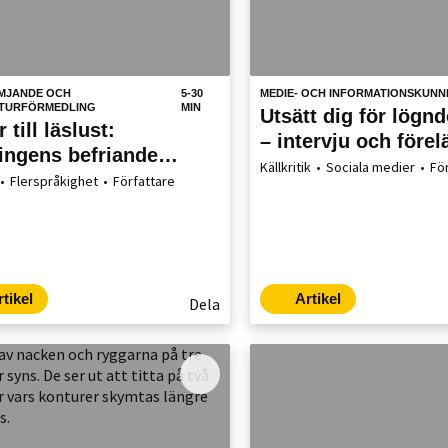
MJANDE OCH
5-30
MEDIE- OCH INFORMATIONSKUNN
ATURFÖRMEDLING
MIN
Utsätt dig för lögn
 till läslust:
– intervju och före
ingens befriande
med Hugo Ewald Hu
Källkritik
Sociala medier
Fö
igheter
Flerspråkighet
Författare
rtikel
Artikel
Dela