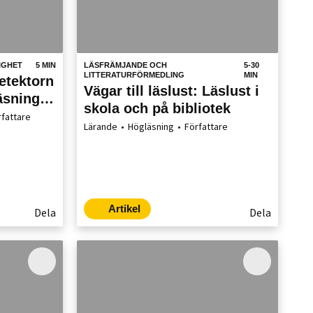
IGHET
5 MIN
LÄSFRÄMJANDE OCH
5-30
LITTERATURFÖRMEDLING
MIN
detektorn
Vägar till läslust: Läslust i
läsning
skola och på bibliotek
rinsky
rfattare
Lärande
Högläsning
Författare
Artikel
Dela
Dela