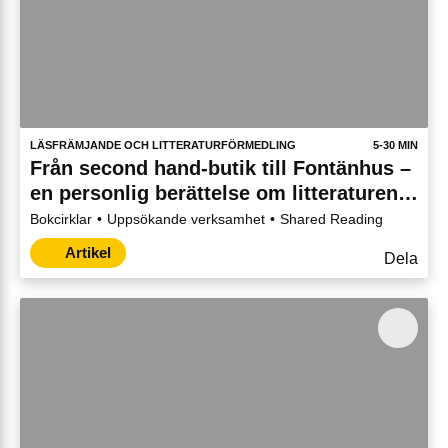
LÄSFRÄMJANDE OCH LITTERATURFÖRMEDLING
5-30 MIN
Från second hand-butik till Fontänhus –
en personlig berättelse om litteraturens
transformerande kraft
Bokcirklar
Uppsökande verksamhet
Shared Reading
Artikel
Dela