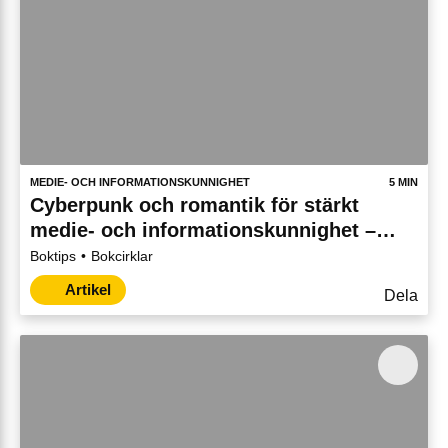
MEDIE- OCH INFORMATIONSKUNNIGHET
5 MIN
Cyberpunk och romantik för stärkt
medie- och informationskunnighet –
litteraturtips för din studiecirkel
Boktips
Bokcirklar
Artikel
Dela