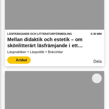
LÄSFRÄMJANDE OCH LITTERATURFÖRMEDLING
5-30 MIN
Mellan didaktik och estetik – om
skönlitterärt läs­­främjande i ett
litteraturdidaktiskt perspektiv
Läspraktiker
Läspolitik
Bokcirklar
Artikel
Dela