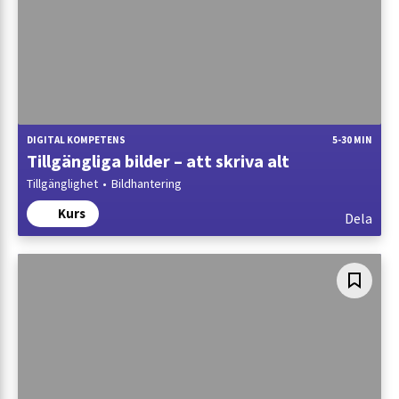
DIGITAL KOMPETENS
5-30 MIN
Tillgängliga bilder – att skriva alt
Tillgänglighet
Bildhantering
Kurs
Dela