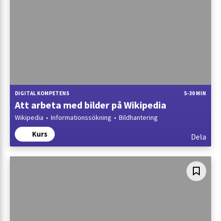
DIGITAL KOMPETENS
5-30 MIN
Att arbeta med bilder på Wikipedia
Wikipedia
Informationssökning
Bildhantering
Kurs
Dela